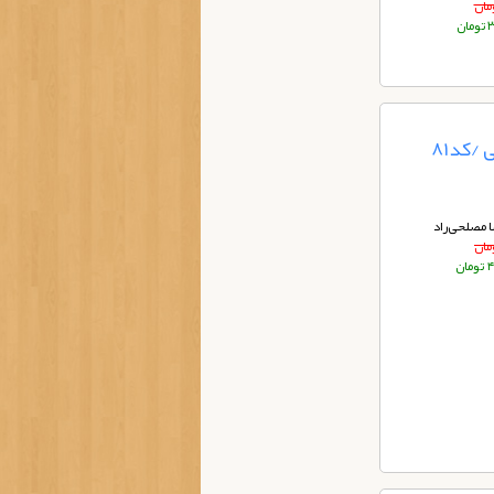
ان
/کد81
مصلحی‌راد
ان