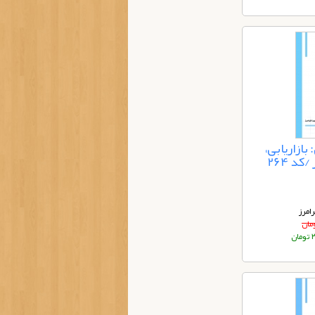
ازاریابی،
د 264
امرز
ان