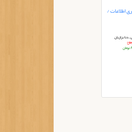
ری اطلاعات /
ـ دنا بزازیان
ن