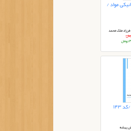
نیکی مواد /
فرزاد ملک محمد
ان
 143
ش پیشه