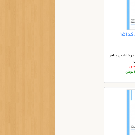
151
 رضا بابایی و باقر
ن