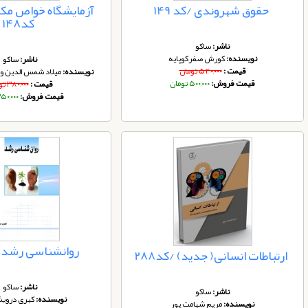
حقوق شهروندی /کد 149
آزمایشگاه خواص مکا
کد148
ناشر:
ساکو
نویسنده:
کورش صفرکوپایه
ناشر:
ساکو
قیمت :
۵۴۰,۰۰۰ تومان
نویسنده:
میلاد شمس الدین و 
قیمت فروش:
۵۰۰,۰۰۰ تومان
قیمت :
۳۸۰,۰۰۰ تومان
قیمت فروش:
۳۵۰,۰۰۰ توم
روانشناسی رشد /کد
ارتباطات انسانی( جدید) /کد288
ناشر:
ساکو
ناشر:
ساکو
نویسنده:
کبری دروی
نویسنده:
مریم شهامت پور