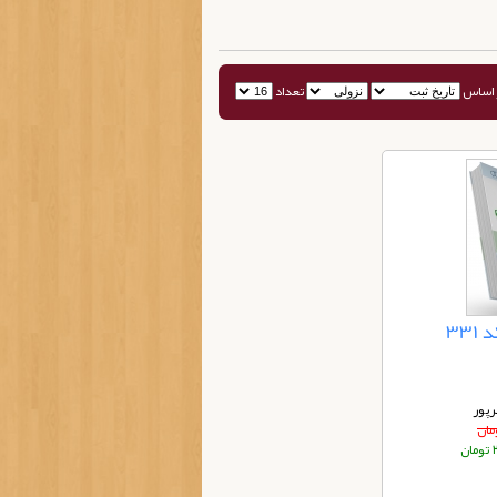
 اساس
تعداد
33
رپور
ان