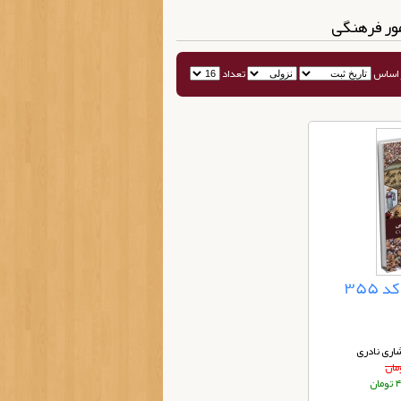
مور فرهنگی
 اساس
تعداد
355
اری نادری
ان