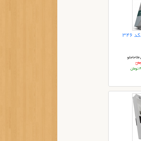
346
ملاحاجلو
ان