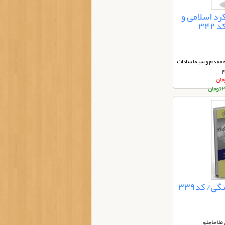
کرد اسلامی و
342
 مقدم و سیما سادات
م
ان
ی/ کد339
ملاحاجلو