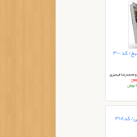
/ کد 300
و محمدرضا فهمیزی
ن
 کد318