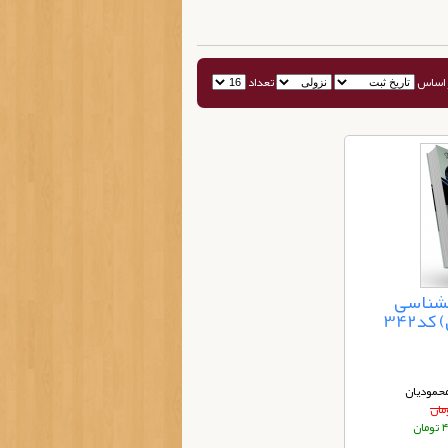
 اساس
تعداد
انشناسی
د342
محمودیان
ان