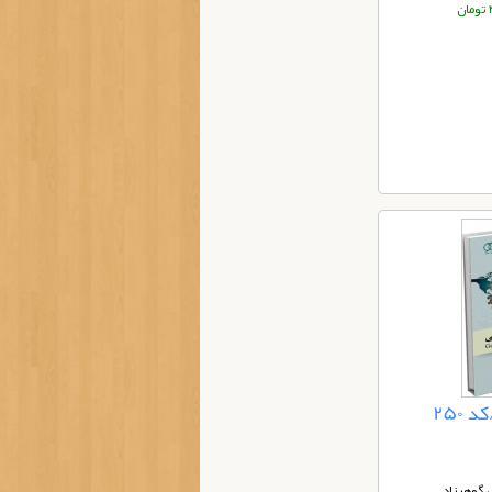
ان
250
گوهرزاد