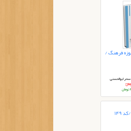
وزه فرهنگ /
سحر ابوالحسنی
ن
 149