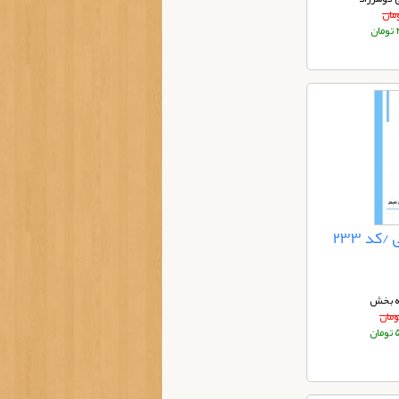
ان
د 233
ه بخش
ان