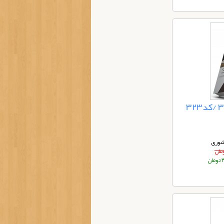
شوری
ان