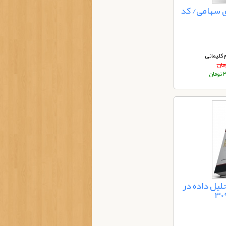
 سهامی/ کد
 کلیمانی
ان
لیل داده در