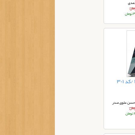
تمدی
ان
دحسن علوی صدر
ان