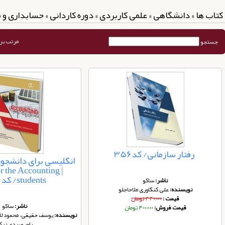
کتاب ها » دانشگاهی » علمی کاربردی » دوره کاردانی » حسابداری و
مرتب بر
جستجو
رفتار سازمانی/ کد356
انگلیسی برای دانشجو
for the Accounting
students/ کد 353
ناشر:
ساکو
نویسنده:
علی کنگاوری ملاحاجلو
قیمت :
۴۴۰,۰۰۰ تومان
ناشر:
ساکو
قیمت فروش:
۴۰۰,۰۰۰ تومان
نویسنده:
یوسف حقیقی، محمود لا
یاور صیدی نی