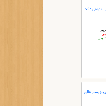
General/ زبان عمومی /کد
رپور
ان
ش نویسی مالی