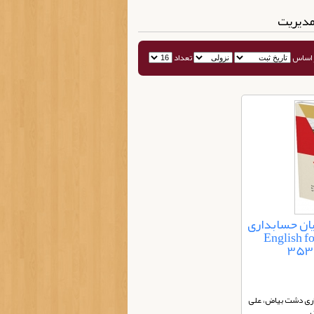
 مدیریت
 اساس
تعداد
یان حسابداری
| English 
ری دشت بیاض، علی
ک