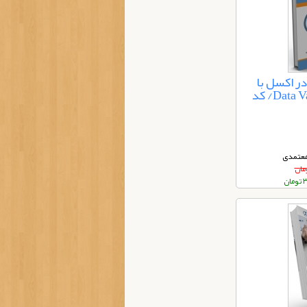
ر اکسل با
استفاده از Data Validation/ کد
معتمدی
ان